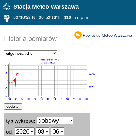
Stacja Meteo Warszawa
52
°
10
'
53
"N
20
°
52
'
13
"E
110
m n.p.m.
Powrót do Meteo Warszawa
Historia pomiarów
typ wykresu:
od: