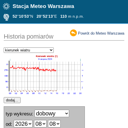
Stacja Meteo Warszawa
52
°
10
'
53
"N
20
°
52
'
13
"E
110
m n.p.m.
Powrót do Meteo Warszawa
Historia pomiarów
typ wykresu:
od: